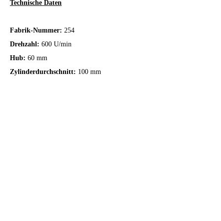
Technische Daten
Fabrik-Nummer:
254
Drehzahl:
600 U/min
Hub:
60 mm
Zylinderdurchschnitt:
100 mm