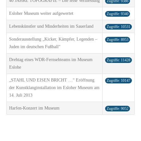
40 JAHRE TOPOGRAFIE – Die leise Vermessung
Zugriffe: 9386
Esloher Museum weiter aufgewertet
Zugriffe: 9340
Lebenskünstler und Minderheiten im Sauerland
Zugriffe: 10531
Sonderausstellung „Kicker, Kämpfer, Legenden –
Zugriffe: 8953
Juden im deutschen Fußball“
Drehtag eines WDR-Fernsehteams im Museum
Zugriffe: 11428
Eslohe
„STAHL UND EISEN BRICHT …“ Eröffnung
Zugriffe: 10147
der Kunstklanginstallation im Esloher Museum am
14. Juli 2013
Harfen-Konzert im Museum
Zugriffe: 9052